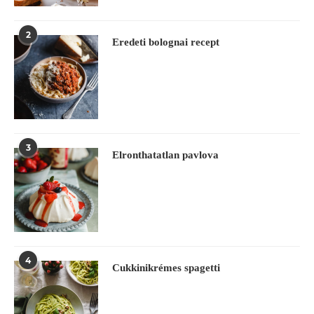
2
Eredeti bolognai recept
3
Elronthatatlan pavlova
4
Cukkinikrémes spagetti