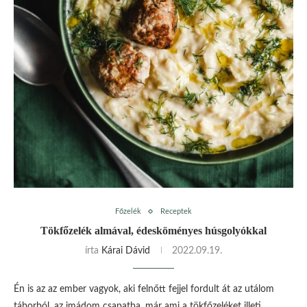
Főzelék
Receptek
Tökfőzelék almával, édesköményes húsgolyókkal
írta
Kárai Dávid
2022.09.19.
Én is az az ember vagyok, aki felnőtt fejjel fordult át az utálom
táborból, az imádom csapatba, már ami a tökfőzeléket illeti.…