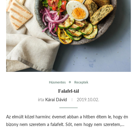
Húsmentes
Receptek
Falafel-tál
írta
Kárai Dávid
2019.10.02.
Az elmúlt közel harminc évemet abban a hitben éltem le, hogy én
bizony nem szeretem a falafelt. Sőt, nem hogy nem szeretem,…