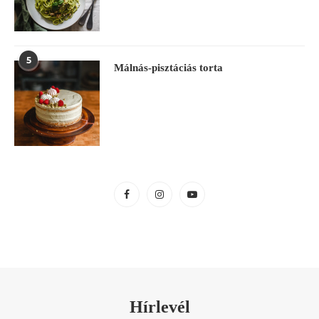
5
Málnás-pisztáciás torta
Hírlevél