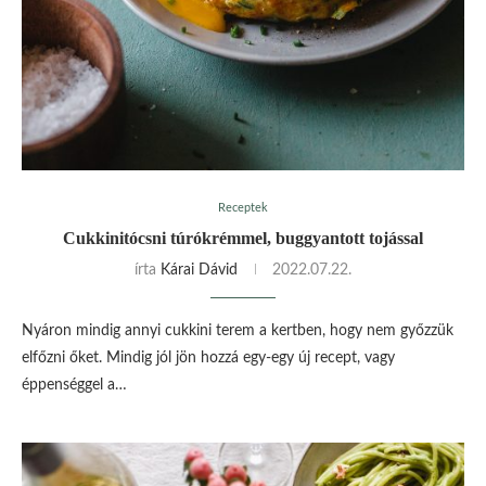
Receptek
Cukkinitócsni túrókrémmel, buggyantott tojással
írta
Kárai Dávid
2022.07.22.
Nyáron mindig annyi cukkini terem a kertben, hogy nem győzzük
elfőzni őket. Mindig jól jön hozzá egy-egy új recept, vagy
éppenséggel a…