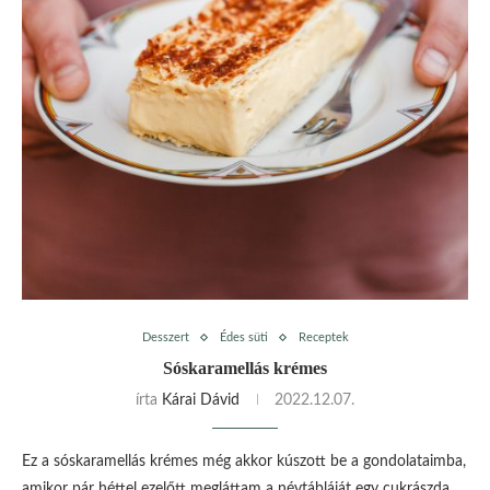
Desszert
Édes süti
Receptek
Sóskaramellás krémes
írta
Kárai Dávid
2022.12.07.
Ez a sóskaramellás krémes még akkor kúszott be a gondolataimba,
amikor pár héttel ezelőtt megláttam a névtábláját egy cukrászda