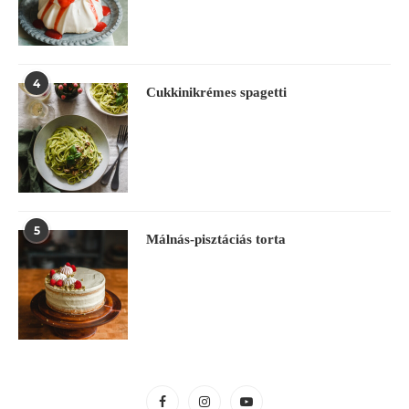
4
Cukkinikrémes spagetti
5
Málnás-pisztáciás torta