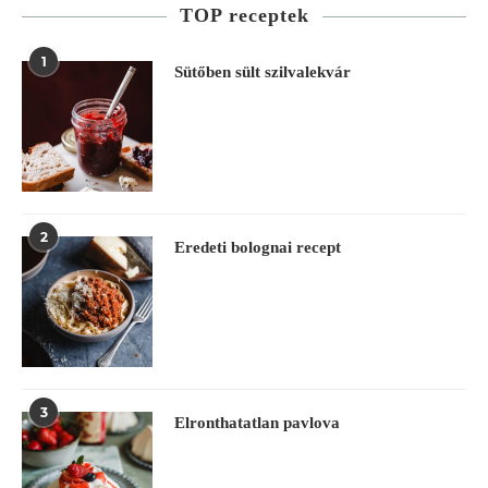
TOP receptek
1
Sütőben sült szilvalekvár
2
Eredeti bolognai recept
3
Elronthatatlan pavlova