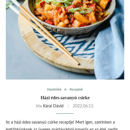
Húsételek
Receptek
Házi édes-savanyú csirke
írta
Kárai Dávid
2022.06.13.
Itt a házi édes-savanyú csirke receptje! Mert igen, szerintem a
legtöbbünknek az üveges mártásokból ismerős ez az étel, pedig