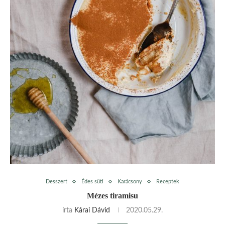
Desszert
Édes süti
Karácsony
Receptek
Mézes tiramisu
írta
Kárai Dávid
2020.05.29.