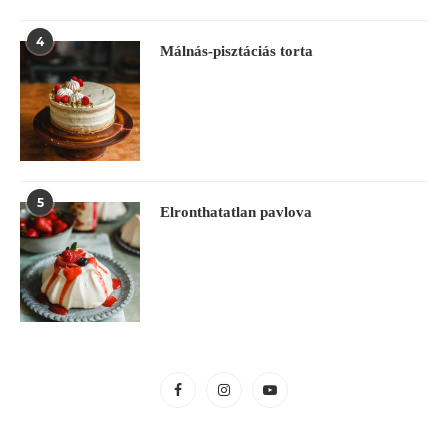
4
Málnás-pisztáciás torta
5
Elronthatatlan pavlova