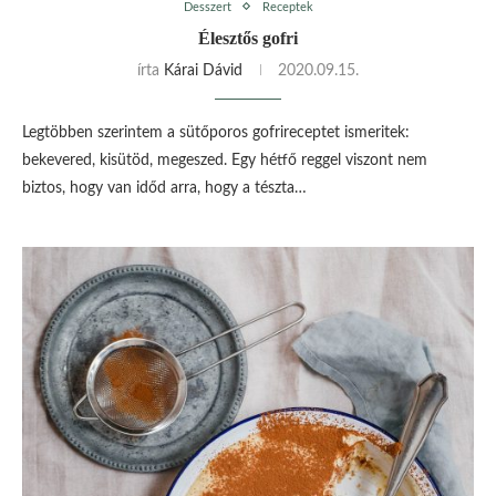
Desszert
Receptek
Élesztős gofri
írta
Kárai Dávid
2020.09.15.
Legtöbben szerintem a sütőporos gofrireceptet ismeritek:
bekevered, kisütöd, megeszed. Egy hétfő reggel viszont nem
biztos, hogy van időd arra, hogy a tészta…