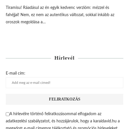
Tiramisu! Ráadásul az én egyik kedvenc verzióm: mézzel és
fahéjjal! Nem, ez nem az autentikus változat, sokkal inkább az
oroszok megoldása a…
Hírlevél
E-mail cím:
A hírlevélre történő feliratkozásommal elfogadom az
adatkezelési szabályzatot, és hozzájárulok, hogy a karaidavid.hu a
megadott e-mail címemre tájékoztató és promóciós hírleveleket