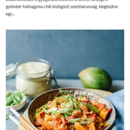
gyömbér-fokhagyma-chili ördögűző szentháromság, kiegészítve
egy…