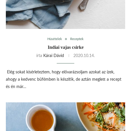
Húsételek
Receptek
Indiai vajas csirke
írta
Kárai Dávid
2020.10.14.
Elég sokat kísérleteztem, hogy elővarázsoljam azokat az ízek,
ahogy a kedvenc büfémben is készítik, de aztán meglett a recept
és én már…