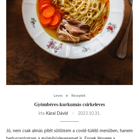
Leves
Receptek
Gyömbéres-kurkumás csirkeleves
írta
Kárai Dávid
2023.10.31.
Jó, nem csak almás pitét sütöttem a covid-túlélő menüben, hanem
bedurrantottam a gyógyhúslevesemet is. Ennek lényege a