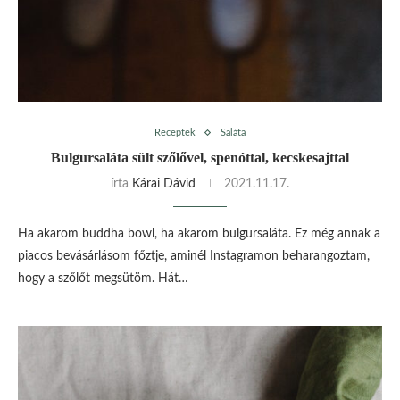
Receptek
Saláta
Bulgursaláta sült szőlővel, spenóttal, kecskesajttal
írta
Kárai Dávid
2021.11.17.
Ha akarom buddha bowl, ha akarom bulgursaláta. Ez még annak a
piacos bevásárlásom főztje, aminél Instagramon beharangoztam,
hogy a szőlőt megsütöm. Hát…