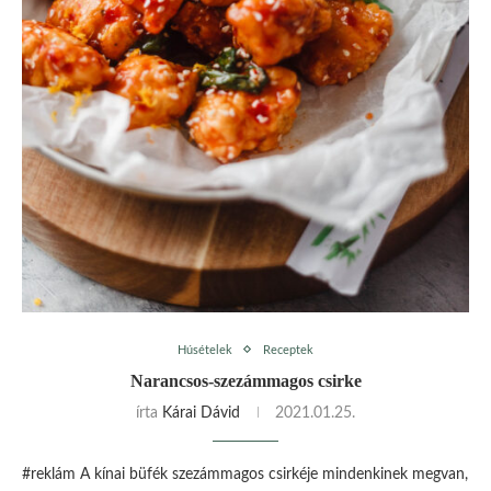
Húsételek
Receptek
Narancsos-szezámmagos csirke
írta
Kárai Dávid
2021.01.25.
#reklám A kínai büfék szezámmagos csirkéje mindenkinek megvan,