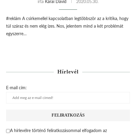
írta
Kárai Dávid
2020.05.30.
#reklám A csirkemellel kapcsolatban legtöbbször az a kritika, hogy
túl száraz és nem elég ízes. Nos, jelentem mind a két problémát
egyszerre…
Hírlevél
E-mail cím:
A hírlevélre történő feliratkozásommal elfogadom az