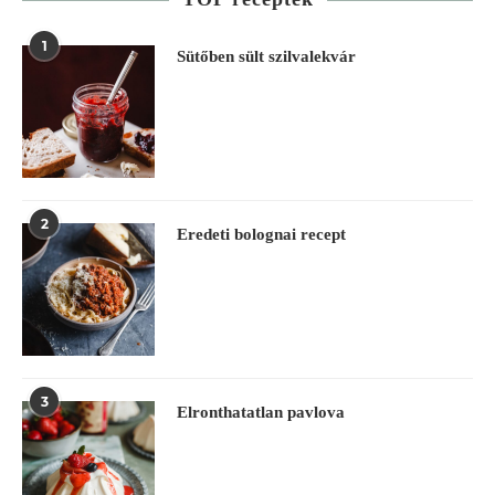
1
Sütőben sült szilvalekvár
2
Eredeti bolognai recept
3
Elronthatatlan pavlova