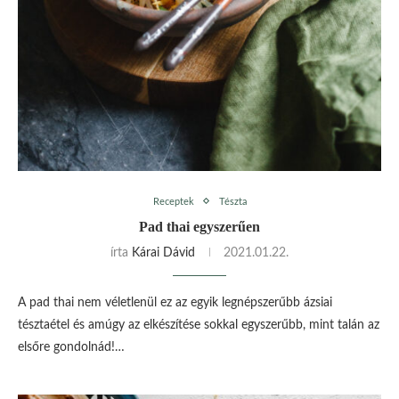
Receptek
Tészta
Pad thai egyszerűen
írta
Kárai Dávid
2021.01.22.
A pad thai nem véletlenül ez az egyik legnépszerűbb ázsiai
tésztaétel és amúgy az elkészítése sokkal egyszerűbb, mint talán az
elsőre gondolnád!…