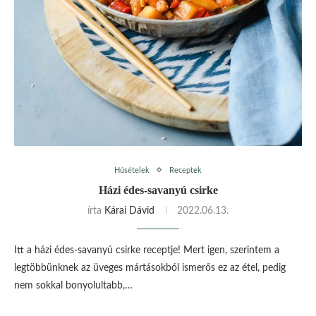
Húsételek
Receptek
Házi édes-savanyú csirke
írta
Kárai Dávid
2022.06.13.
Itt a házi édes-savanyú csirke receptje! Mert igen, szerintem a
legtöbbünknek az üveges mártásokból ismerős ez az étel, pedig
nem sokkal bonyolultabb,…