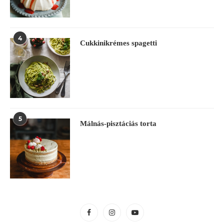
4
Cukkinikrémes spagetti
5
Málnás-pisztáciás torta