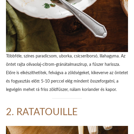
Többféle, színes paradicsom, uborka, csicseriborsó, lilahagyma. Az
öntet rajta olívaolaj-citrom-gránátalmaszirup, a fűszer harissza.
Előre is elkészíthetitek, felvágva a zöldségeket, kikeverve az öntetet
és fogyasztás előtt 5-10 perccel elég mindent összeforgatni, a
legvégén mehet rá friss zöldfűszer, nálam koriander és kapor.
2. RATATOUILLE