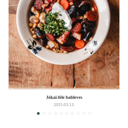
Jókai-féle bableves
2025.03.13.