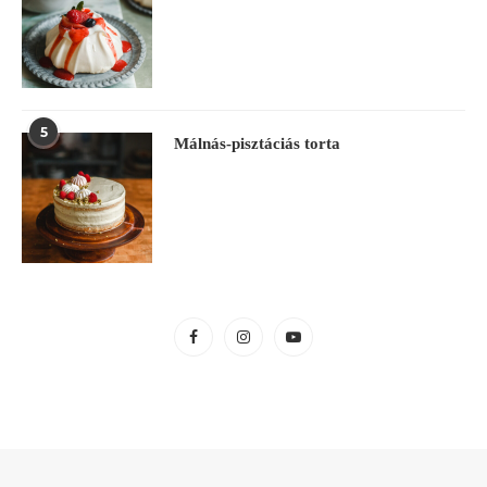
5
Málnás-pisztáciás torta