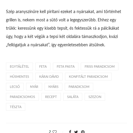
Szép aranyszínűre kell pirítani ezeket a nyársakat, ami történhet
grillen is, nekem most a sütő volt a legegyszerűbb. Ehhez egy
trükk: keressünk egy kisebb tepsit, és fektessük rá a pálcikákat
úgy, hogy a két végük a tepsi két oldalára támaszkodjon, kvázi
„fellógatjuk a nyársakat”, így egyenletesebben átsülnek.
EGYTÁLÉTEL
FETA
FETA PASTA
FRISS PARADICSOM
HÚSMENTES
KÁRAI DÁVID
KONFITÁLT PARADICSOM
LECSÓ
NYÁR
NYÁRS
PARADICSOM
PARADICSOMOS
RECEPT
SALÁTA
SZEZON
TÉSZTA
2