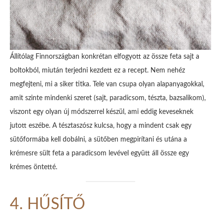
Állítólag Finnországban konkrétan elfogyott az össze feta sajt a
boltokból, miután terjedni kezdett ez a recept. Nem nehéz
megfejteni, mi a siker titka. Tele van csupa olyan alapanyagokkal,
amit szinte mindenki szeret (sajt, paradicsom, tészta, bazsalikom),
viszont egy olyan új módszerrel készül, ami eddig keveseknek
jutott eszébe. A tésztaszósz kulcsa, hogy a mindent csak egy
sütőformába kell dobálni, a sütőben megpirítani és utána a
krémesre sült feta a paradicsom levével együtt áll össze egy
krémes öntetté.
4. HŰSÍTŐ