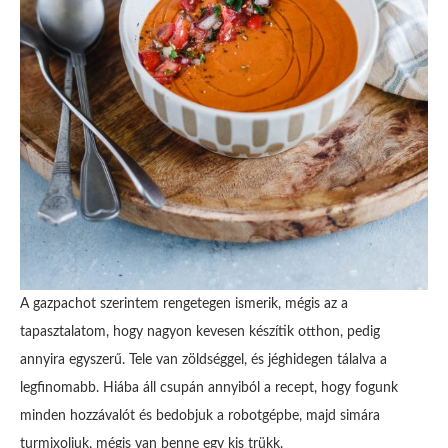
A gazpachot szerintem rengetegen ismerik, mégis az a
tapasztalatom, hogy nagyon kevesen készítik otthon, pedig
annyira egyszerű. Tele van zöldséggel, és jéghidegen tálalva a
legfinomabb. Hiába áll csupán annyiból a recept, hogy fogunk
minden hozzávalót és bedobjuk a robotgépbe, majd simára
turmixoljuk, mégis van benne egy kis trükk.