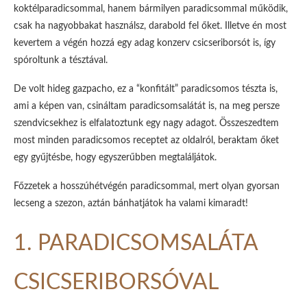
koktélparadicsommal, hanem bármilyen paradicsommal működik,
csak ha nagyobbakat használsz, darabold fel őket. Illetve én most
kevertem a végén hozzá egy adag konzerv csicseriborsót is, így
spóroltunk a tésztával.
De volt hideg gazpacho, ez a “konfitált” paradicsomos tészta is,
ami a képen van, csináltam paradicsomsalátát is, na meg persze
szendvicsekhez is elfalatoztunk egy nagy adagot. Összeszedtem
most minden paradicsomos receptet az oldalról, beraktam őket
egy gyűjtésbe, hogy egyszerűbben megtaláljátok.
Főzzetek a hosszúhétvégén paradicsommal, mert olyan gyorsan
lecseng a szezon, aztán bánhatjátok ha valami kimaradt!
1. PARADICSOMSALÁTA
CSICSERIBORSÓVAL