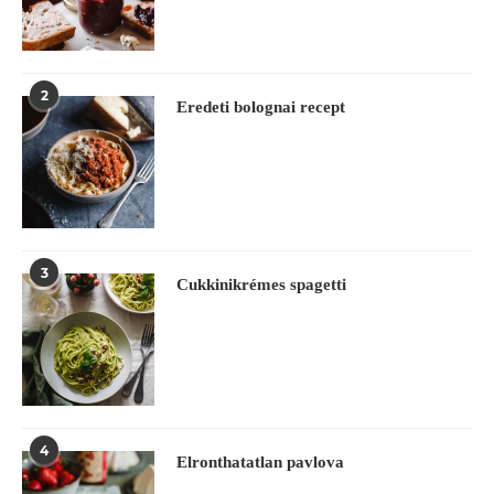
2
Eredeti bolognai recept
3
Cukkinikrémes spagetti
4
Elronthatatlan pavlova