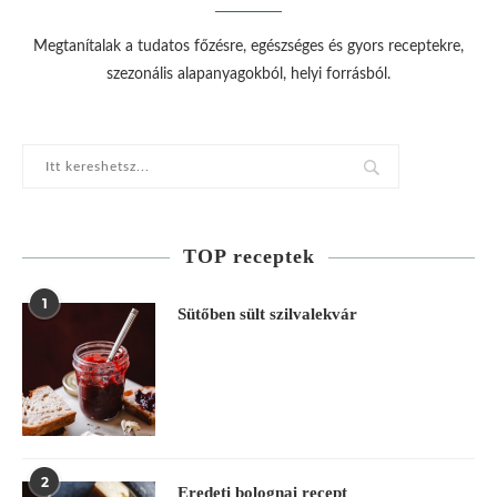
Megtanítalak a tudatos főzésre, egészséges és gyors receptekre,
szezonális alapanyagokból, helyi forrásból.
TOP receptek
1
Sütőben sült szilvalekvár
2
Eredeti bolognai recept