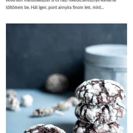
kevertem mandulalisztet is és házi feketecseresznye-lekvárral
töltöttem be. Hát igen, pont annyira finom lett, mint…