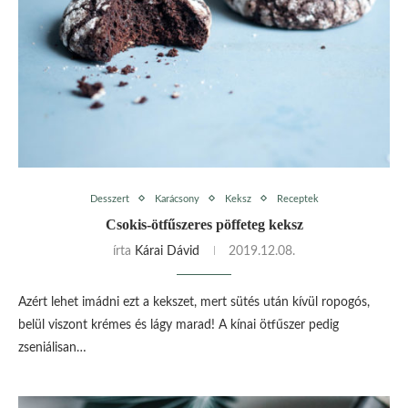
Desszert
Karácsony
Keksz
Receptek
Csokis-ötfűszeres pöffeteg keksz
írta
Kárai Dávid
2019.12.08.
Azért lehet imádni ezt a kekszet, mert sütés után kívül ropogós,
belül viszont krémes és lágy marad! A kínai ötfűszer pedig
zseniálisan…