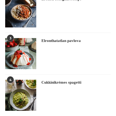
3
Elronthatatlan pavlova
4
Cukkinikrémes spagetti