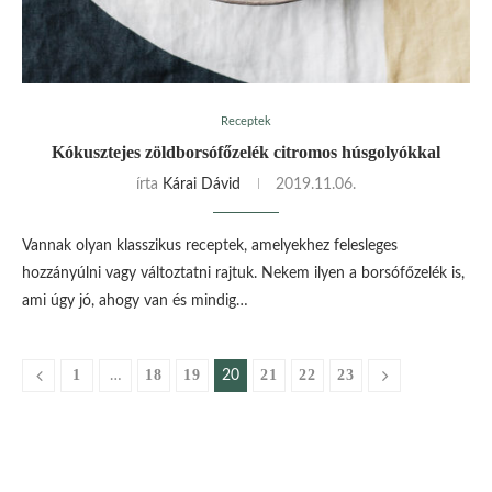
Receptek
Kókusztejes zöldborsófőzelék citromos húsgolyókkal
írta
Kárai Dávid
2019.11.06.
Vannak olyan klasszikus receptek, amelyekhez felesleges
hozzányúlni vagy változtatni rajtuk. Nekem ilyen a borsófőzelék is,
ami úgy jó, ahogy van és mindig…
1
18
19
21
22
23
…
20