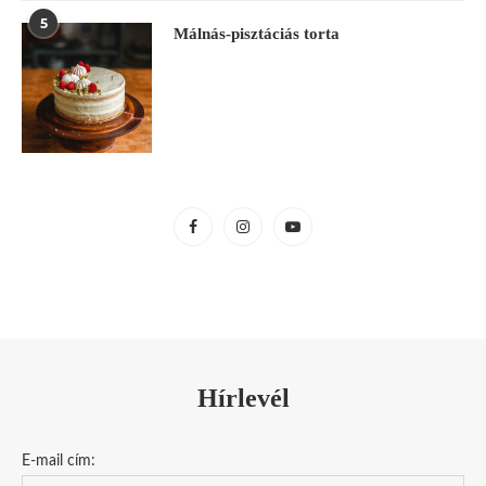
5
Málnás-pisztáciás torta
Hírlevél
E-mail cím: