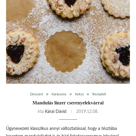
Desszert
Karácsony
Keksz
Receptek
Mandulás linzer cserenyelekvárral
írta
Kárai Dávid
2019.12.08.
Úgynevezett klasszikus annyi változtatással, hogy a tésztába