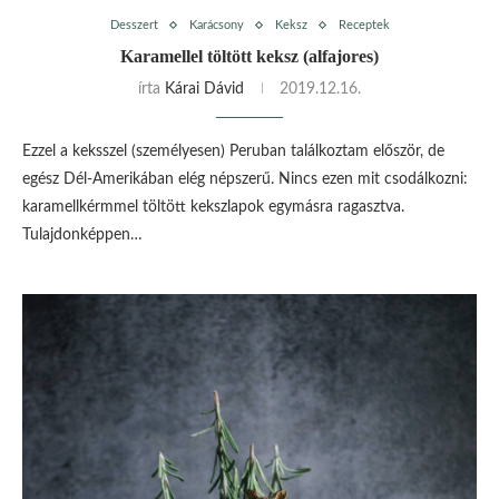
Desszert
Karácsony
Keksz
Receptek
Karamellel töltött keksz (alfajores)
írta
Kárai Dávid
2019.12.16.
Ezzel a keksszel (személyesen) Peruban találkoztam először, de
egész Dél-Amerikában elég népszerű. Nincs ezen mit csodálkozni:
karamellkérmmel töltött kekszlapok egymásra ragasztva.
Tulajdonképpen…