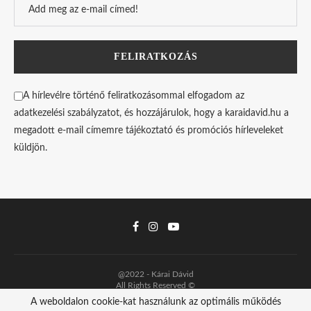
A hírlevélre történő feliratkozásommal elfogadom az
adatkezelési szabályzatot, és hozzájárulok, hogy a karaidavid.hu a
megadott e-mail címemre tájékoztató és promóciós hírleveleket
küldjön.
@2022 - Kárai Dávid
All Rights Reserved ©
A weboldalon cookie-kat használunk az optimális működés