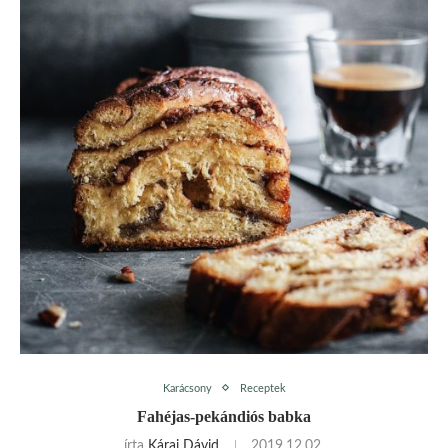
Karácsony
Receptek
Fahéjas-pekándiós babka
írta
Kárai Dávid
2019.12.02.